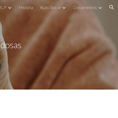
MLP
História
Ação Social
Documentos
ion
Idosas